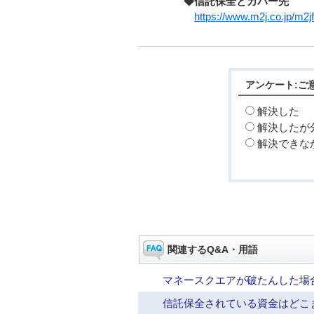
◆信託保全とカバー先
https://www.m2j.co.jp/m2jf
アンケート:ご
解決した
解決したが
解決できな
関連するQ&A・用語
マネースクエアが破たんした場
信託保全されている資金はどこ