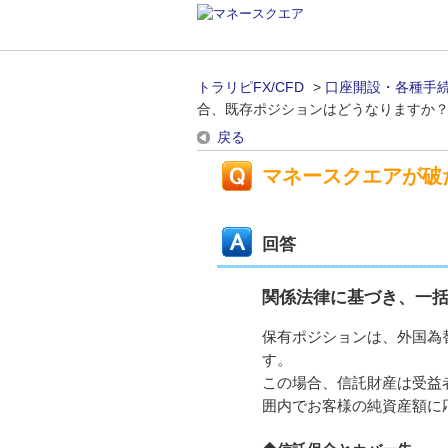
トラリピFX/CFD
>
口座開設・各種手
合、既存ポジションはどうなりますか
戻る
マネースクエアが破
回答
関係法律に基づき、一
保有ポジションは、外国為替
す。
この場合、信託財産は受益
囲内でお客様の純資産額に