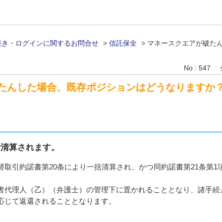
続き・ログインに関するお問合せ
>
信託保全
>
マネースクエアが破た
？
No : 547
たんした場合、既存ポジションはどうなりますか
括清算されます。
取引約諾書第20条により一括清算され、かつ同約諾書第21条第1
者代理人（乙）（弁護士）の管理下に置かれることとなり、諸手続
応じて返還されることとなります。