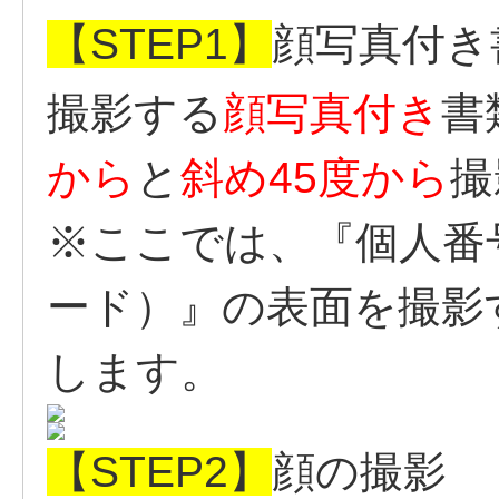
【STEP1】
顔写真付き
撮影する
顔写真付き
書
から
と
斜め45度から
撮
※ここでは、『個人番
ード）』の表面を撮影
します。
【STEP2】
顔の撮影