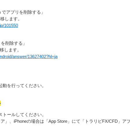
touch でアプリを削除する」
遷移します。
-jp/101550
プリを削除する」
遷移します。
android/answer/13627402?hl=ja
起動を行ってください。
ル
ストールしてください。
 ストア」、iPhoneの場合は「App Store」にて「トラリピFX/CF