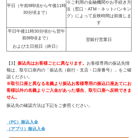
※ご利用の金融機関やお手続き方
平日（午前8時頃から午後11時
法（窓口・ATM・ネットバンキン
30分頃まで）
グ）によって反映時間は前後しま
す
平日午後11時30分頃から翌午
前8時頃まで）
翌銀行営業日
および土日祝日（終日）
【3】
振込先はお客様ごとに異なります。
お客様専用の振込先情
報は、取引口座内の「振込先（銀行・支店・口座番号）」をご確
認ください。
※取引口座と異なる名義より振込お客様専用の振込口座あてにお
客様以外の名義よりご入金があった場合、取引口座へ反映できま
せん。
振込先の確認方法は下記をご参照ください。
（PC）振込入金
（アプリ）振込入金