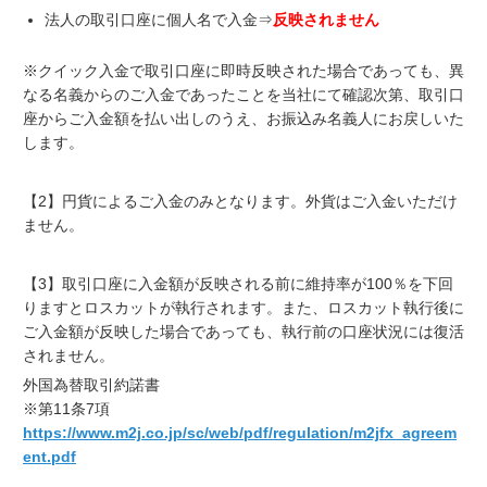
法人の取引口座に個人名で入金⇒
反映されません
※クイック入金で取引口座に即時反映された場合であっても、異
なる名義からのご入金であったことを当社にて確認次第、取引口
座からご入金額を払い出しのうえ、お振込み名義人にお戻しいた
します。
【2】円貨によるご入金のみとなります。外貨はご入金いただけ
ません。
【3】取引口座に入金額が反映される前に維持率が100％を下回
りますとロスカットが執行されます。また、ロスカット執行後に
ご入金額が反映した場合であっても、執行前の口座状況には復活
されません。
外国為替取引約諾書
※第11条7項
https://www.m2j.co.jp/sc/web/pdf/regulation/m2jfx_agreem
ent.pdf