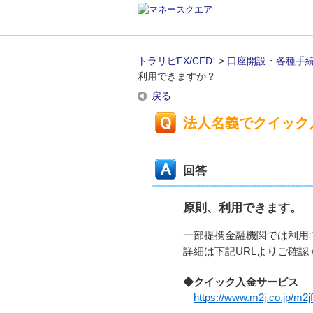
トラリピFX/CFD
>
口座開設・各種手
利用できますか？
戻る
法人名義でクイック
回答
原則、利用できます。
一部提携金融機関では利用
詳細は下記URLよりご確認
◆クイック入金サービス
https://www.m2j.co.jp/m2j