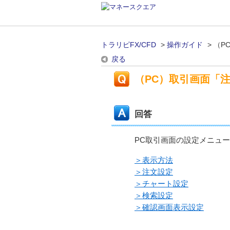
トラリピFX/CFD
>
操作ガイド
>
（P
戻る
（PC）取引画面「
回答
PC取引画面の設定メニュ
＞表示方法
＞注文設定
＞チャート設定
＞検索設定
＞確認画面表示設定