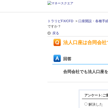
トラリピFX/CFD
>
口座開設・各種手
ですか？
戻る
法人口座は合同会社
回答
合同会社でも法人口座
アンケート:ご
解決した