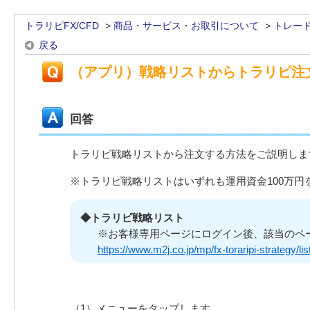
トラリピFX/CFD
>
商品・サービス・お取引について
>
トレー
戻る
（アプリ）戦略リストからトラリピ注
回答
トラリピ戦略リストから注文する方法をご説明しま
※トラリピ戦略リストはいずれも運用資金100万円
◆トラリピ戦略リスト
※お客様専用ページにログイン後、該当のペ
https://www.m2j.co.jp/mp/fx-toraripi-strategy/lis
（1）メニューをタップします。