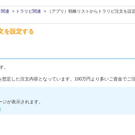
ド関連
>
トラリピ関連
>
（アプリ）戦略リストからトラリピ注文を設
文を設定する
す。
を想定した注文内容となっています。100万円より多いご資金でご
ージが表示されます。
t