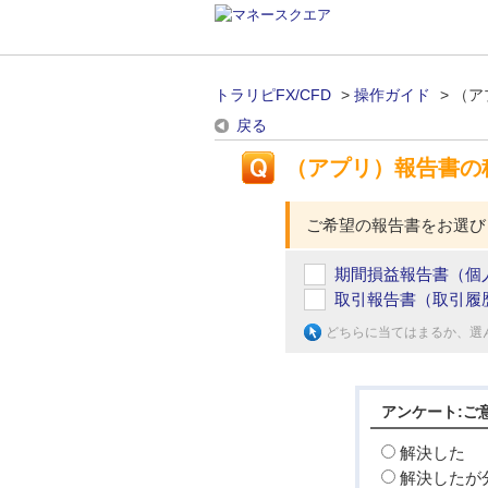
トラリピFX/CFD
>
操作ガイド
>
（ア
戻る
（アプリ）報告書の
ご希望の報告書をお選び
期間損益報告書（個
取引報告書（取引履
どちらに当てはまるか、選
アンケート:ご
解決した
解決したが