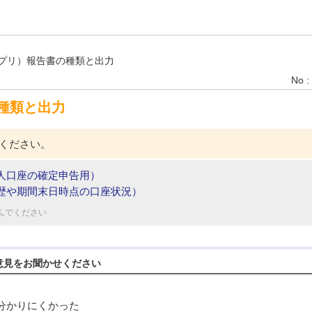
プリ）報告書の種類と出力
No :
種類と出力
ください。
人口座の確定申告用）
歴や期間末日時点の口座状況）
んでください
意見をお聞かせください
分かりにくかった