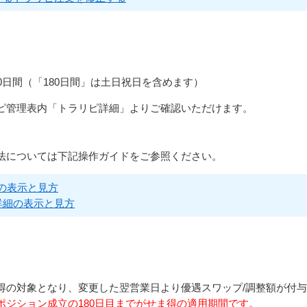
0日間（「180日間」は土日祝日を含めます）
ピ管理表内「トラリピ詳細」よりご確認いただけます。
法については下記操作ガイドをご参照ください。
の表示と見方
詳細の表示と見方
得の対象となり、変更した翌営業日より優遇スワップ/調整額が付
ポジション成立の180日目までがせま得の適用期間です。