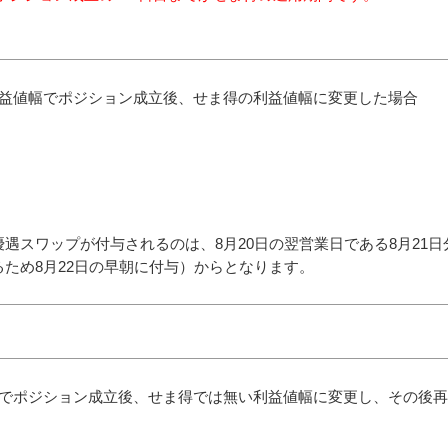
利益値幅でポジション成立後、せま得の利益値幅に変更した場合
遇スワップが付与されるのは、8月20日の翌営業日である8月21日
ため8月22日の早朝に付与）からとなります。
幅でポジション成立後、せま得では無い利益値幅に変更し、その後