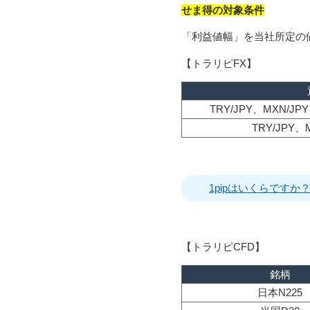
せま得の対象条件
「利益値幅」を当社所定の
【トラリピFX】
TRY/JPY、MXN/J
TRY/JPY、
1pipはいくらですか
【トラリピCFD】
銘柄
日本N225