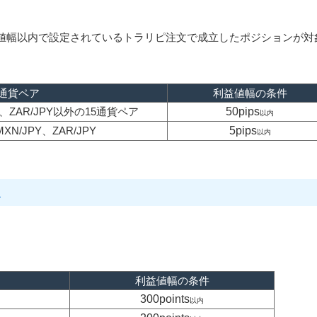
値幅以内で設定されているトラリピ注文で成立したポジションが対
通貨ペア
利益値幅の条件
PY、ZAR/JPY以外の15通貨ペア
50pips
以内
MXN/JPY、ZAR/JPY
5pips
以内
？
利益値幅の条件
300points
以内