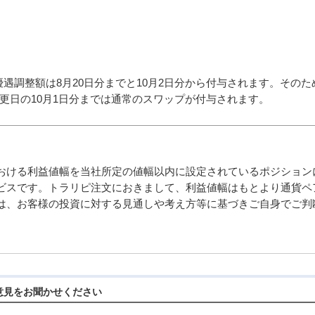
遇調整額は8月20日分までと10月2日分から付与されます。その
変更日の10月1日分までは通常のスワップが付与されます。
おける利益値幅を当社所定の値幅以内に設定されているポジション
ビスです。トラリピ注文におきまして、利益値幅はもとより通貨ペ
は、お客様の投資に対する見通しや考え方等に基づきご自身でご判
意見をお聞かせください