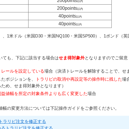
200points
以内
200points
以内
40points
以内
40points
以内
225）、1米ドル（米国D30・米国NQ100・米国SP500）、1ポンド（英
いても、下記に該当する場合は
せま得対象外
となりますのでご留意
トレールを設定している
場合（決済トレールを解除することで、せ
したポジションを、
トラリピの取消や再設定等の操作時に残した
場
るため、せま得対象外となります）
利益値幅を所定の対象条件よりも広く変更した
場合
値幅の変更方法については下記操作ガイドをご参照ください。
トラリピ注文を修正する
いるトラリピ注文を修正する