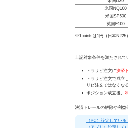
米国D30
米国NQ100
米国SP500
英国F100
※1pointsは1円（日本N
上記対象条件を満たされて
トラリピ注文に
決済
トラリピ注文で成立
リピ注文ではなくな
ポジション成立後、
決済トレールの解除や利益
（PC）設定している
（アプリ）設定して