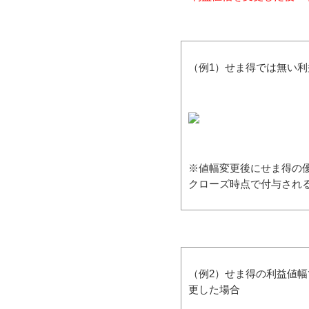
（例1）せま得では無い
※値幅変更後にせま得の優
クローズ時点で付与される
（例2）せま得の利益値
更した場合