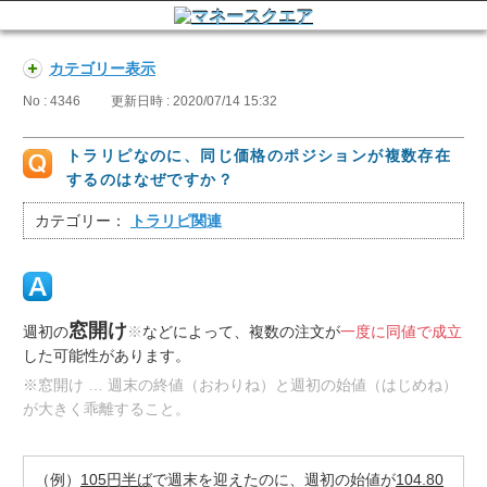
カテゴリー表示
No : 4346
更新日時 : 2020/07/14 15:32
トラリピなのに、同じ価格のポジションが複数存在
するのはなぜですか？
カテゴリー：
トラリピ関連
窓開け
週初の
※
などによって、複数の注文が
一度に同値で成立
した可能性があります。
※窓開け … 週末の終値（おわりね）と週初の始値（はじめね）
が大きく乖離すること。
（例）
105円半ば
で週末を迎えたのに、週初の始値が
104.80