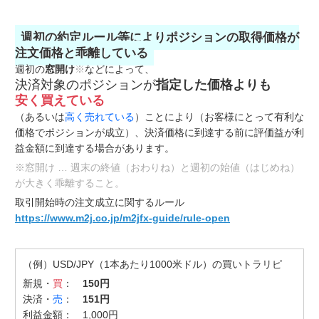
週初の約定ルール等によりポジションの取得価格が
注文価格と乖離している
週初の
窓開け
※
などによって、
決済対象のポジションが
指定した価格よりも
安く買えている
（あるいは
高く売れている
）ことにより（お客様にとって有利な
価格でポジションが成立）、決済価格に到達する前に評価益が利
益金額に到達する場合があります。
※窓開け … 週末の終値（おわりね）と週初の始値（はじめね）
が大きく乖離すること。
取引開始時の注文成立に関するルール
https://www.m2j.co.jp/m2jfx-guide/rule-open
（例）USD/JPY（1本あたり1000米ドル）の買いトラリピ
新規・
買
：
150円
決済・
売
：
151円
利益金額： 1,000円