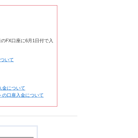
のFX口座に6月1日付で入
について
入金について
トの口座入金について