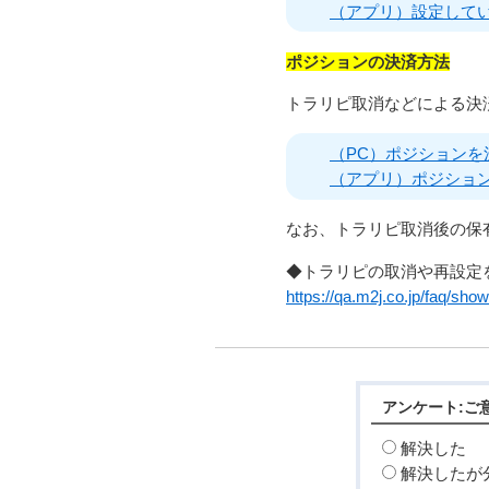
（アプリ）設定して
ポジションの決済方法
トラリピ取消などによる決
（PC）ポジションを
（アプリ）ポジショ
なお、トラリピ取消後の保
◆トラリピの取消や再設定
https://qa.m2j.co.jp/faq/sh
アンケート:ご
解決した
解決したが