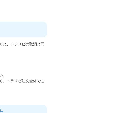
くと、トラリピの取消と同
い。
く、トラリピ注文全体でご
）