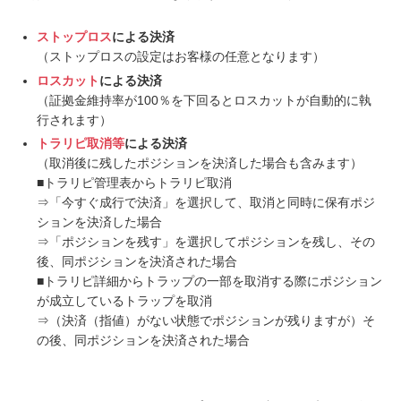
ストップロス
による決済
（ストップロスの設定はお客様の任意となります）
ロスカット
による決済
（証拠金維持率が100％を下回るとロスカットが自動的に執
行されます）
トラリピ取消等
による決済
（取消後に残したポジションを決済した場合も含みます）
■トラリピ管理表からトラリピ取消
⇒「今すぐ成行で決済」を選択して、取消と同時に保有ポジ
ションを決済した場合
⇒「ポジションを残す」を選択してポジションを残し、その
後、同ポジションを決済された場合
■トラリピ詳細からトラップの一部を取消する際にポジション
が成立しているトラップを取消
⇒（決済（指値）がない状態でポジションが残りますが）そ
の後、同ポジションを決済された場合