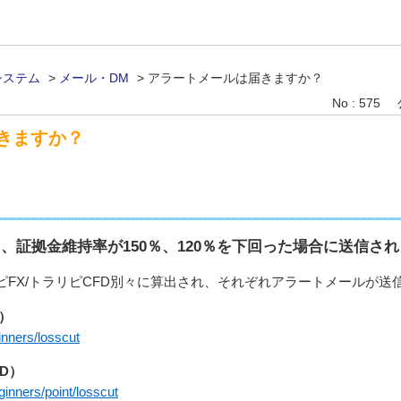
システム
>
メール・DM
>
アラートメールは届きますか？
No : 575
きますか？
、証拠金維持率が150％、120％を下回った場合に送信さ
FX/トラリピCFD別々に算出され、それぞれアラートメールが送
）
inners/losscut
D）
ginners/point/losscut