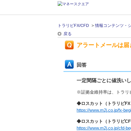
トラリピFX/CFD
>
情報コンテンツ・
戻る
アラートメールは届
回答
一定間隔ごとに値洗いし
※証拠金維持率は、トラリピ
◆ロスカット（トラリピFX
https://www.m2j.co.jp/fx-beg
◆ロスカット（トラリピCF
https://www.m2j.co.jp/cfd-be