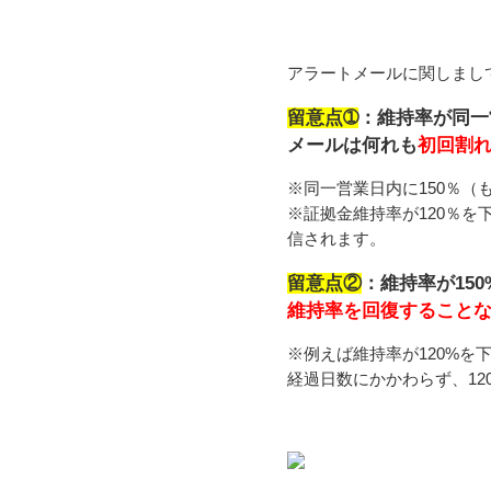
アラートメールに関しまし
留意点➀
：維持率が同一
メールは何れも
初回割
※同一営業日内に150％（
※証拠金維持率が120％を
信されます。
留意点②
：維持率が15
維持率を回復すること
※例えば維持率が120%を
経過日数にかかわらず、1