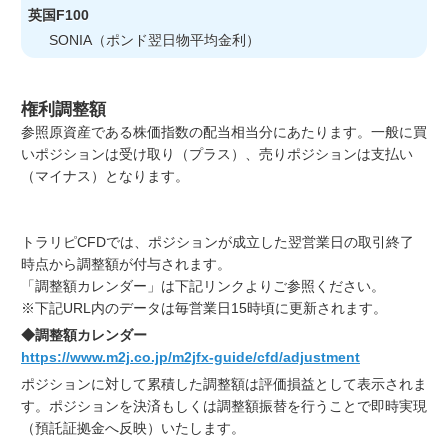
英国F100
SONIA（ポンド翌日物平均金利）
権利調整額
参照原資産である株価指数の配当相当分にあたります。一般に買
いポジションは受け取り（プラス）、売りポジションは支払い
（マイナス）となります。
トラリピCFDでは、ポジションが成立した翌営業日の取引終了
時点から調整額が付与されます。
「調整額カレンダー」は下記リンクよりご参照ください。
※下記URL内のデータは毎営業日15時頃に更新されます。
◆調整額カレンダー
https://www.m2j.co.jp/m2jfx-guide/cfd/adjustment
ポジションに対して累積した調整額は評価損益として表示されま
す。ポジションを決済もしくは調整額振替を行うことで即時実現
（預託証拠金へ反映）いたします。