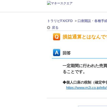
トラリピFX/CFD
>
口座開設・各種手
戻る
損益通算とはなんで
回答
一定期間に行われた売
ることです。
◆個人口座の税制（確定申
https://www.m2j.co.jp/info