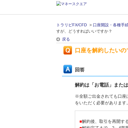
トラリピFX/CFD
>
口座開設・各種手
すが、どうすればいいですか？
戻る
口座を解約したいの
回答
解約は「お電話」また
※全額ご出金されても口座
をいただく必要があります
■
解約後、取引を再開す
■
解約完了まで、2～4営