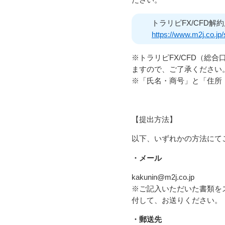
トラリピFX/CFD解
https://www.m2j.co.jp/
※トラリピFX/CFD（総
ますので、ご了承ください
※「氏名・商号」と「住所
【提出方法】
以下、いずれかの方法にて
・メール
kakunin
@m2j.co.jp
※ご記入いただいた書類を
付して、お送りください。
・郵送先