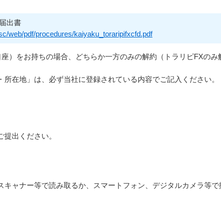
約届出書
sc/web/pdf/procedures/kaiyaku_toraripifxcfd.pdf
合口座）をお持ちの場合、どちらか一方のみの解約（トラリピFXの
。
・所在地」は、必ず当社に登録されている内容でご記入ください。
ご提出ください。
スキャナー等で読み取るか、スマートフォン、デジタルカメラ等で