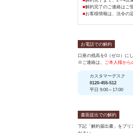
■
解約完了のご連絡はご
■
お客様情報は、法令の
お電話での解約
口座の残高を0（ゼロ）に
※ご連絡は、
ご本人様から
カスタマーデスク
0120-455-512
平日 9:00～17:00
書面提出での解約
下記「解約届出書」をプリ
ださい。