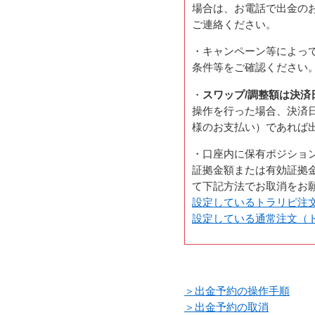
場合は、お電話で出金のお手続
ご連絡ください。
・キャンペーン等によっ
条件等をご確認ください
・
スワップ/調整額は決済
操作を行った場合、決済
様のお支払い）であれば
・口座内に保有ポジショ
証拠金額または有効証拠
て下記方法でお取消をお
設定しているトラリピ注
設定している通常注文（
＞出金予約の操作手順
＞出金予約の取消