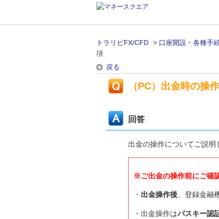
トラリピFX/CFD
>
口座開設・各種手
項
戻る
（PC）出金時の操
回答
出金の操作についてご説明
※ご出金の操作前にご確
・
出金操作後
、登録金融
・出金操作は
パスキー認