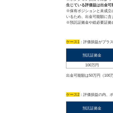
生じている評価益は出金可
※保有ポジションと未成立
いるため、出金可能額に含
※預託証拠金や総必要証拠
ケース1
：評価損益がプラ
預託証拠金
100万円
出金可能額は50万円（100
ケース2
：評価損益の内、
預託証拠金