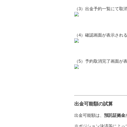
（3）出金予約一覧にて取
（4）確認画面が表示され
（5）予約取消完了画面が
出金可能額の試算
出金可能額は、
預託証拠金
※ポジション決済等によっ