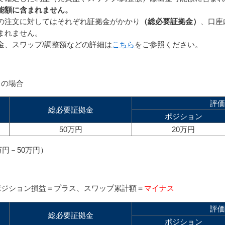
能額に含まれません。
の注文に対してはそれぞれ証拠金がかかり
（総必要証拠金）
、口座
まれません。
金、スワップ/調整額などの詳細は
こちら
をご参照ください。
スの場合
評価
総必要証拠金
ポジション
50万円
20万円
万円－50万円）
ポジション損益＝プラス、スワップ累計額＝
マイナス
評価
総必要証拠金
ポジション