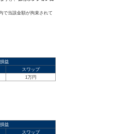
内で当該金額が拘束されて
損益
スワップ
1万円
損益
スワップ