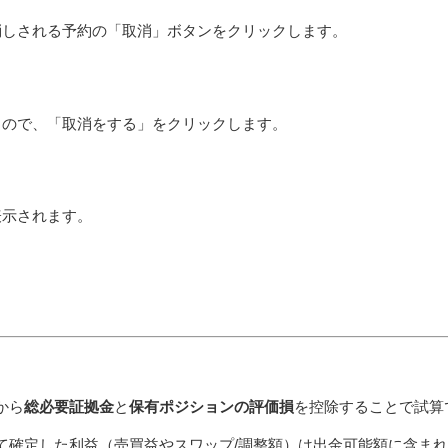
消しされる予約の「取消」ボタンをクリックします。
るので、「取消をする」をクリックします。
表示されます。
から
総必要証拠金
と
保有ポジションの評価損
を控除することで試算
て確定した利益（売買益やスワップ/調整額）は出金可能額に含ま