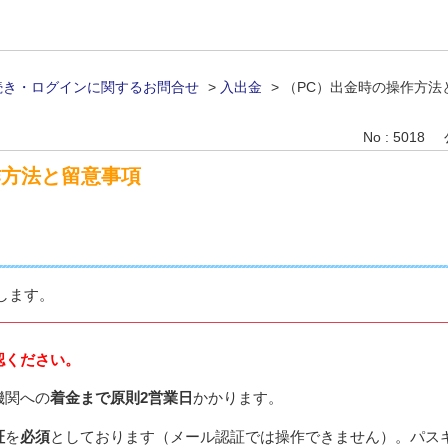
続き・ログインに関するお問合せ
>
入出金
>
（PC）出金時の操作方法
No : 5018
作方法と留意事項
します。
認ください。
機関への
着金まで原則2営業日
かかります。
証
を
必須
としております（メール認証では操作できません）。パス