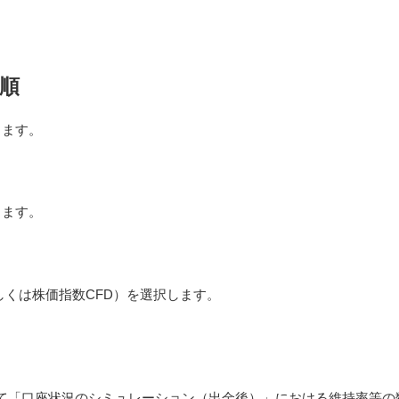
順
します。
します。
しくは株価指数CFD）を選択します。
。
て「口座状況のシミュレーション（出金後）」における維持率等の