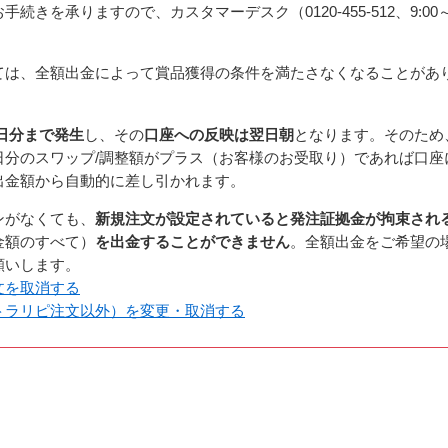
きを承りますので、カスタマーデスク（0120-455-512、9:00～
ては、全額出金によって賞品獲得の条件を満たさなくなることがあ
。
日分まで発生
し、その
口座への反映は翌日朝
となります。そのため
日分のスワップ/調整額がプラス（お客様のお受取り）であれば口座
出金額から自動的に差し引かれます。
ンがなくても、
新規注文が設定されていると発注証拠金が拘束され
金額のすべて）
を出金することができません
。全額出金をご希望の
願いします。
文を取消する
トラリピ注文以外）を変更・取消する