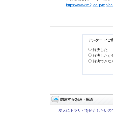
https://www.m2j.co.jp/mp/cam
アンケート:ご
解決した
解決したが
解決できな
関連するQ&A・用語
友人にトラリピを紹介したいの