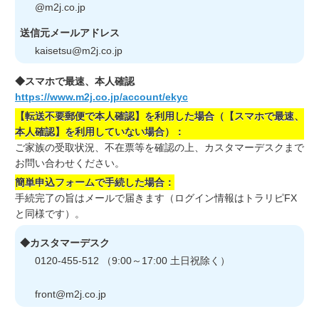
@m2j.co.jp
送信元メールアドレス
kaisetsu
@m2j.co.jp
◆スマホで最速、本人確認
https://www.m2j.co.jp/account/ekyc
【転送不要郵便で本人確認】を利用した場合（【スマホで最速、
本人確認】を利用していない場合）：
ご家族の受取状況、不在票等を確認の上、カスタマーデスクまで
お問い合わせください。
簡単申込フォームで手続した場合：
手続完了の旨はメールで届きます（ログイン情報はトラリピFX
と同様です）。
◆カスタマーデスク
0120-455-512 （9:00～17:00 土日祝除く）
front
@m2j.co.jp