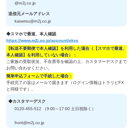
@m2j.co.jp
送信元メールアドレス
kaisetsu
@m2j.co.jp
◆スマホで最速、本人確認
https://www.m2j.co.jp/account/ekyc
【転送不要郵便で本人確認】を利用した場合（【スマホで最速、
本人確認】を利用していない場合）：
ご家族の受取状況、不在票等を確認の上、カスタマーデスクまで
お問い合わせください。
簡単申込フォームで手続した場合：
手続完了の旨はメールで届きます（ログイン情報はトラリピFX
と同様です）。
◆カスタマーデスク
0120-455-512 （9:00～17:00 土日祝除く）
front
@m2j.co.jp