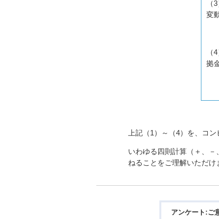
（
変
（
拠
上記（1）～（4）を、コ
いわゆる四則計算（＋、－
ねることをご理解いただけ
アンケート:ご