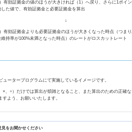
3）有効証拠金の値のほうが大きければ（1）へ戻り、さらに1ポイ
動した値で、有効証拠金と必要証拠金を算出
↓
4）有効証拠金よりも必要証拠金のほうが大きくなった時点（つまり
金維持率が100%未満となった時点）のレートがロスカットレート
ンピュータープログラムにて実施しているイメージです。
、×、÷）だけでは算出が煩雑となること、また算出のための正確
ますよう、お願いいたします。
意見をお聞かせください