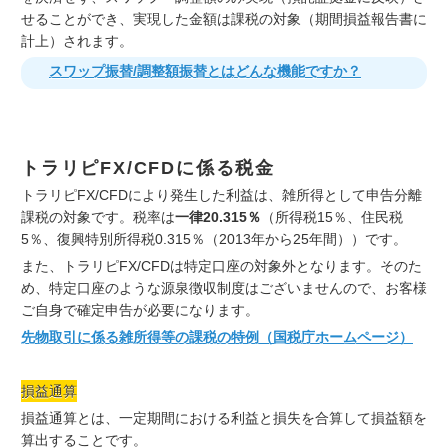
せることができ、実現した金額は課税の対象（期間損益報告書に
計上）されます。
スワップ振替/調整額振替とはどんな機能ですか？
トラリピFX/CFDに係る税金
トラリピFX/CFDにより発生した利益は、雑所得として申告分離
課税の対象です。税率は
一律20.315％
（所得税15％、住民税
5％、復興特別所得税0.315％（2013年から25年間））です。
また、トラリピFX/CFDは特定口座の対象外となります。そのた
め、特定口座のような源泉徴収制度はございませんので、お客様
ご自身で確定申告が必要になります。
先物取引に係る雑所得等の課税の特例（国税庁ホームページ）
損益通算
損益通算とは、一定期間における利益と損失を合算して損益額を
算出することです。