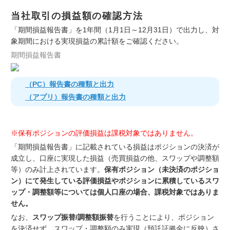
当社取引の損益額の確認方法
「期間損益報告書」を1年間（1月1日～12月31日）で出力し、対
象期間における実現損益の累計額をご確認ください。
期間損益報告書
（PC）報告書の種類と出力
（アプリ）報告書の種類と出力
※保有ポジションの評価損益は課税対象ではありません。
「期間損益報告書」に記載されている損益はポジションの決済が
成立し、口座に実現した損益（売買損益の他、スワップや調整額
等）のみ計上されています。
保有ポジション（未決済のポジショ
ン）にて発生している評価損益やポジションに累積しているスワ
ップ・調整額等については個人口座の場合、課税対象ではありま
せん。
なお、
スワップ振替/調整額振替
を行うことにより、ポジション
を決済せず、スワップ・調整額のみ実現（預託証拠金に反映）さ