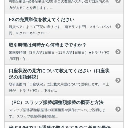
有効証拠金÷必要証拠金×100 ※この数値が大きいほど口座内の余
力があることを表します。...
FXの売買単位を教えてください
通貨ペアによって下記の通りです。 南アランド/円、メキシコペソ/
円、Ｎクローネ/Ｓクロー...
取引時間は何時から何時までですか？
米国夏時間 （3月の第2日曜日～11月の第1日曜日） ■トラリピFX
月曜日：午...
口座状況の見方について教えてください（口座状
況の用語解説）
取引画面内「口座状況」に記載の用語について説明します。 ※上
段が「トラリピFX」、下段が...
（PC）スワップ振替/調整額振替の概要と方法
スワップ振替/調整額振替の画面概要や操作についてご説明しま
す。 スワップ振替/調整額振替...
米ドル/円で１万通貨の取引をするのに必要な最低