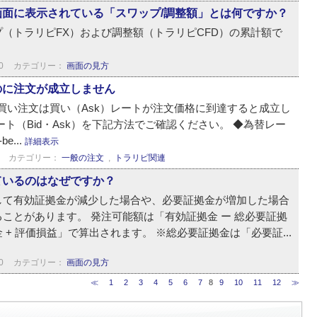
面に表示されている「スワップ/調整額」とは何ですか？
（トラリピFX）および調整額（トラリピCFD）の累計額で
0
カテゴリー：
画面の見方
のに注文が成立しません
、買い注文は買い（Ask）レートが注文価格に到達すると成立し
ト（Bid・Ask）を下記方法でご確認ください。 ◆為替レー
be...
詳細表示
カテゴリー：
一般の注文
,
トラリピ関連
ているのはなぜですか？
して有効証拠金が減少した場合や、必要証拠金が増加した場合
ことがあります。 発注可能額は「有効証拠金 ー 総必要証拠
+ 評価損益」で算出されます。 ※総必要証拠金は「必要証...
0
カテゴリー：
画面の見方
≪
1
2
3
4
5
6
7
8
9
10
11
12
≫