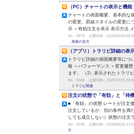
（PC）チャートの表示と機能
チャートの画面概要、基本的な
の変更、罫線スタイルの変更につ
示 ＞有効注文を表示 表示方法 
No：4976
公開日時：2024/05/26 00:0
,
画面の見方
（アプリ）トラリピ詳細の表
トラリピ詳細の画面概要等につい
報 ＞パフォーマンス ＞変更履
ます。 （2）表示されたトラリピを
No：5046
公開日時：2025/12/21 00:0
,
トラリピ関連
注文の状態で「有効」と「待
■「有効」の状態 レートが注文
注文しているが、別の条件を満
しても成立しない）状態の注文です
No：4199
公開日時：2020/06/24 13:2
方