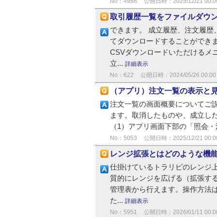
No：4988
公開日時：2025/12/21 00:0
取引履歴一覧をファイルダウ
できます。 成立履歴、注文履歴
てダウンロードすることができま
CSVダウンロードいただけるメ
立...
詳細表示
No：622
公開日時：2024/05/26 00:00
（アプリ）注文一覧の表示と
注文一覧の画面概要についてご説
ます。取消したものや、成立した
（1）アプリ画面下部の「照会・決
No：5053
公開日時：2025/12/21 00:0
レンジ拡張とはどのような機
仕掛けているトラリピのレンジ
質的にレンジを広げる（拡張す
管理表から行えます。操作方法は下
た...
詳細表示
No：5951
公開日時：2026/01/11 00:0