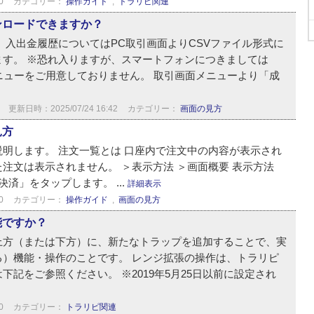
0
カテゴリー：
操作ガイド
,
トラリピ関連
ンロードできますか？
、入出金履歴についてはPC取引画面よりCSVファイル形式に
す。 ※恐れ入りますが、スマートフォンにつきましては
ニューをご用意しておりません。 取引画面メニューより「成
更新日時：2025/07/24 16:42
カテゴリー：
画面の見方
見方
明します。 注文一覧とは 口座内で注文中の内容が表示され
注文は表示されません。 ＞表示方法 ＞画面概要 表示方法
済」をタップします。 ...
詳細表示
0
カテゴリー：
操作ガイド
,
画面の見方
能ですか？
上方（または下方）に、新たなトラップを追加することで、実
る）機能・操作のことです。 レンジ拡張の操作は、トラリピ
記をご参照ください。 ※2019年5月25日以前に設定され
0
カテゴリー：
トラリピ関連