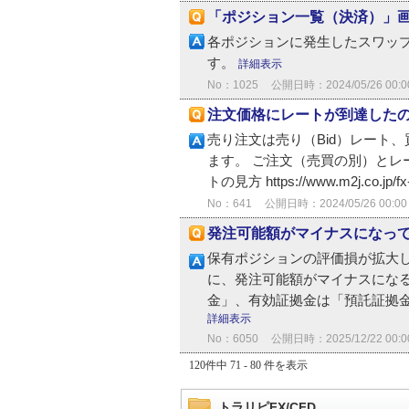
「ポジション一覧（決済）」画
各ポジションに発生したスワップ
す。
詳細表示
No：1025
公開日時：2024/05/26 00:0
注文価格にレートが到達した
売り注文は売り（Bid）レート
ます。 ご注文（売買の別）とレー
トの見方 https://www.m2j.co.jp/fx-
No：641
公開日時：2024/05/26 00:00
発注可能額がマイナスになっ
保有ポジションの評価損が拡大
に、発注可能額がマイナスになる
金」、有効証拠金は「預託証拠金 
詳細表示
No：6050
公開日時：2025/12/22 00:0
120件中 71 - 80 件を表示
トラリピFX/CFD