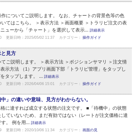
操作についてご説明します。 なお、チャートの背景色等の色
いてはこちら。 ＞表示方法 ＞画面概要 ＞トラリピ注文の表
メニューから「チャート」を選択して表示...
詳細表示
0
更新日時：2025/05/02 11:37
カテゴリー：
操作ガイド
示と見方
てご説明します。 ＞表示方法 ＞ポジションサマリ ＞注文情
歴 表示方法 （1）アプリ画面下部「トラリピ管理」をタップし
タップします。 ...
詳細表示
0
更新日時：2026/04/06 15:01
カテゴリー：
操作ガイド
機中」の違いや意味、見方がわからない。
価格に達すれば成立する状態の注文です。 ■「待機中」の状態
たしていないため、まだ有効ではない（レートが注文価格に達
。 例を用...
詳細表示
9
更新日時：2020/10/06 11:34
カテゴリー：
画面の見