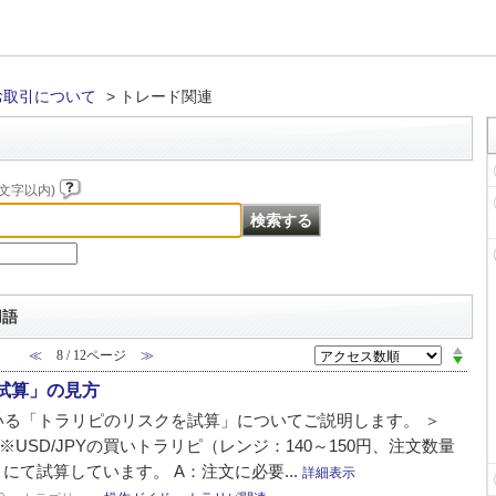
お取引について
>
トレード関連
文字以内)
用語
≪
8 / 12ページ
≫
試算」の見方
いる「トラリピのリスクを試算」についてご説明します。 ＞
USD/JPYの買いトラリピ（レンジ：140～150円、注文数量
）にて試算しています。 A：注文に必要...
詳細表示