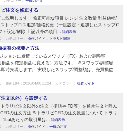
カテゴリー：
一般の注文
リピ注文を修正する
説明します。 修正可能な項目 レンジ 注文数量 利益値幅/
除 ストップロス追加/価格変更（一度設定・追加したストップロ
ト設定/解除 上記以外の項目...
詳細表示
0
カテゴリー：
操作ガイド
,
トラリピ関連
額振替の概要と方法
ポジションに累積しているスワップ（FX）および調整額
価損益を確定損益に変える）方法です。 ※スワップ/調整額
即時実現します。 実現したスワップ/調整額は、売買損益
0
更新日時：2026/04/06 11:24
カテゴリー：
操作ガイド
ピ注文以外）を設定する
は、トラリピ注文以外の注文（指値やIFD等）を通常注文と呼ん
 CFDの注文方法 ※トラリピCFDの注文数量について トラリ
1Lotあたりの取引量は...
詳細表示
0
カテゴリー：
操作ガイド
,
一般の注文