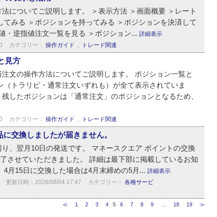
法についてご説明します。 ＞表示方法 ＞画面概要 ＞レート
してみる ＞ポジションを持ってみる ＞ポジションを決済して
値・逆指値注文一覧を見る ＞ポジション...
詳細表示
0
カテゴリー：
操作ガイド
,
トレード関連
と見方
済注文の操作方法についてご説明します。 ポジション一覧と
ン（トラリピ・通常注文いずれも）が全て表示されていま
り残したポジションは「通常注文」のポジションとなるため、
0
カテゴリー：
操作ガイド
,
トレード関連
品に交換しましたが届きません。
り、翌月10日の発送です。 マネースクエア ポイントの交換
て終了させていただきました。 詳細は最下部に掲載しているお知
4月15日に交換した場合は4月末締めの5月...
詳細表示
更新日時：2026/08/04 17:47
カテゴリー：
各種サービ
≪
1
2
3
4
5
6
7
8
9
…
18
19
≫