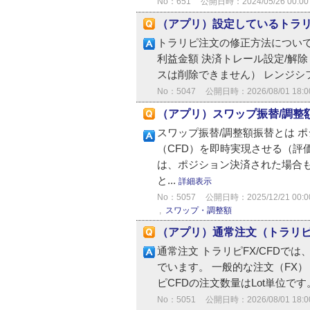
No：651
公開日時：2024/05/26 00:00
（アプリ）設定しているトラ
トラリピ注文の修正方法についてご
利益金額 決済トレール設定/解
スは削除できません） レンジシフ
No：5047
公開日時：2026/08/01 18:0
（アプリ）スワップ振替/調整
スワップ振替/調整額振替とは 
（CFD）を即時実現させる（評
は、ポジション決済された場合も
と...
詳細表示
No：5057
公開日時：2025/12/21 00:0
,
スワップ・調整額
（アプリ）通常注文（トラリ
通常注文 トラリピFX/CFDで
でいます。 一般的な注文（FX）
ピCFDの注文数量はLot単位です。
No：5051
公開日時：2026/08/01 18:0