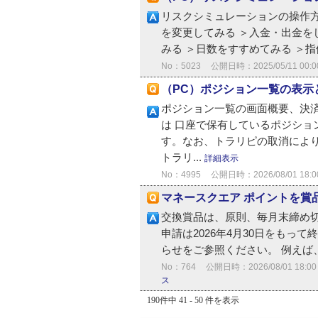
リスクシミュレーションの操作方
を変更してみる ＞入金・出金を
みる ＞日数をすすめてみる ＞指
No：5023
公開日時：2025/05/11 00:0
（PC）ポジション一覧の表示
ポジション一覧の画面概要、決
は 口座で保有しているポジショ
す。なお、トラリピの取消によ
トラリ...
詳細表示
No：4995
公開日時：2026/08/01 18:0
マネースクエア ポイントを賞
交換賞品は、原則、毎月末締め切
申請は2026年4月30日をもっ
らせをご参照ください。 例えば、
No：764
公開日時：2026/08/01 18:00
ス
190件中 41 - 50 件を表示