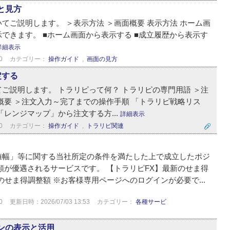
と見方
てご説明します。 ＞表示方法 ＞画面概要 表示方法 ホーム画
できます。 ■ホーム画面から表示する ■成立履歴から表示す
詳細表示
0
カテゴリー：
操作ガイド
,
画面の見方
定する
ご説明します。 トラリピって何？ トラリピの専門用語 ＞注
概要 ＞注文入力～完了までの操作手順 「トラリピ戦略リス
レンジマップ」から注文する方...
詳細表示
0
カテゴリー：
操作ガイド
,
トラリピ関連
値幅」等に関する当社所定の条件を満たした上で成立したポジ
額が優遇されるサービスです。 【トラリピFX】最新のせま得
のせま得調整額 ※お客様専用ページへのログインが必要で...
0
更新日時：2026/07/03 13:53
カテゴリー：
各種サービ
ンの表示と活用