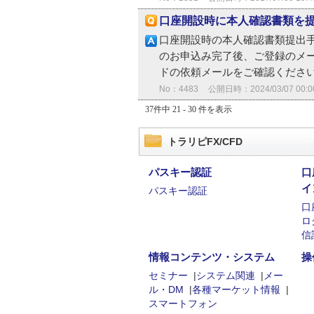
口座開設時に本人確認書類を
口座開設時の本人確認書類提出手
のお申込み完了後、ご登録のメ
ドの依頼メールをご確認ください
No：4483
公開日時：2024/03/07 00:0
37件中 21 - 30 件を表示
トラリピFX/CFD
パスキー認証
口
イ
パスキー認証
口
ロ
信
情報コンテンツ・システム
操
セミナー
|
システム関連
|
メー
ル・DM
|
各種マーケット情報
|
スマートフォン