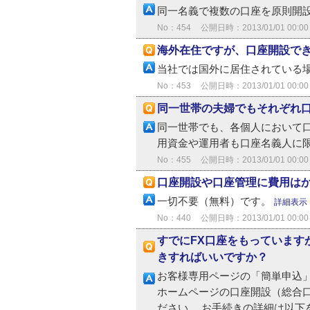
同一名義で複数の口座を原則開
No：454
公開日時：2013/01/01 00:00
海外在住ですが、口座開設で
当社では国外に居住されている
No：453
公開日時：2013/01/01 00:00
同一世帯の夫婦でもそれぞれ
同一世帯でも、各個人において
用資金や運用者も口座名義人に
No：455
公開日時：2013/01/01 00:00
口座開設や口座管理に費用は
一切不要（無料）です。
詳細表示
No：440
公開日時：2013/01/01 00:00
すでにFX口座をもっています
きすればいいですか？
お客様専用ページの「簡単申込」
ホームページの口座開設（総合
ださい。 お手続きの詳細は以下を