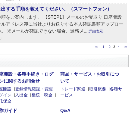
提出する手順を教えてください。（スマートフォン）
順をご案内します。 【STEP1】メールのお受取り 口座開設
ールアドレス宛に当社よりお送りする本人確認書類アップロー
。 ※メールが確認できない場合、迷惑メ...
詳細表示
0
≪
1
2
3
4
≫
座開設・各種手続き・ログ
商品・サービス・お取引につ
ンに関するお問合せ
いて
座開設
|
登録情報確認・変更
|
トレード関連
|
取引概要
|
各種サ
グイン
|
入出金
|
相続・税金
|
ービス
託保全
作ガイド
Q&A