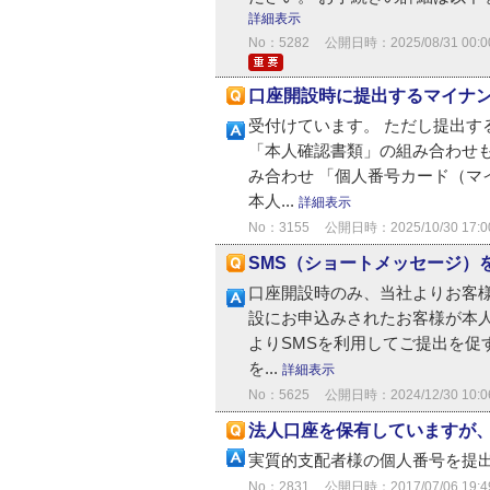
詳細表示
No：5282
公開日時：2025/08/31 00:0
口座開設時に提出するマイナ
受付けています。 ただし提出
「本人確認書類」の組み合わせも
み合わせ 「個人番号カード（
本人...
詳細表示
No：3155
公開日時：2025/10/30 17:0
SMS（ショートメッセージ）
口座開設時のみ、当社よりお客様
設にお申込みされたお客様が本
よりSMSを利用してご提出を促
を...
詳細表示
No：5625
公開日時：2024/12/30 10:0
法人口座を保有していますが
実質的支配者様の個人番号を提
No：2831
公開日時：2017/07/06 19:4